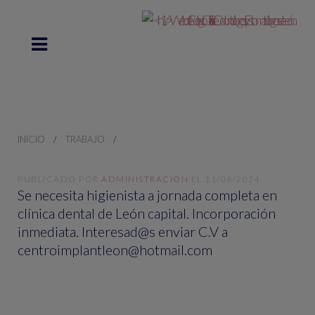
INICIO
TRABAJO
PUBLICADO POR
ADMINISTRACION
EL
11/06/2024
.
Se necesita higienista a jornada completa en
clínica dental de León capital. Incorporación
inmediata. Interesad@s enviar C.V a
centroimplantleon@hotmail.com