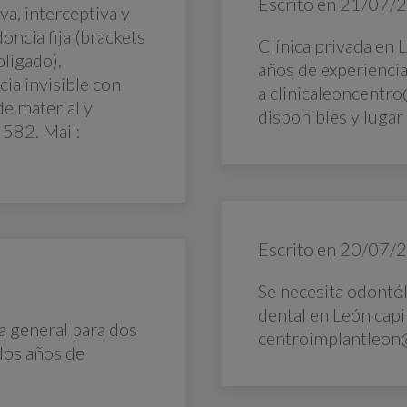
Escrito en
21/07/
a, interceptiva y
oncia fija (brackets
Clínica privada en
oligado),
años de experiencia
ia invisible con
a clinicaleoncentr
de material y
disponibles y lugar 
4582. Mail:
Escrito en
20/07/
Se necesita odontól
dental en León capi
a general para dos
centroimplantleon
dos años de