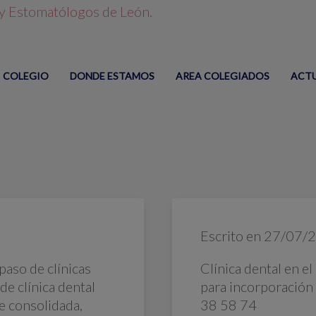
COLEGIO
DONDE ESTAMOS
AREA COLEGIADOS
ACT
Escrito en
27/07/
paso de clínicas
Clínica dental en e
de clínica dental
para incorporació
e consolidada,
38 58 74