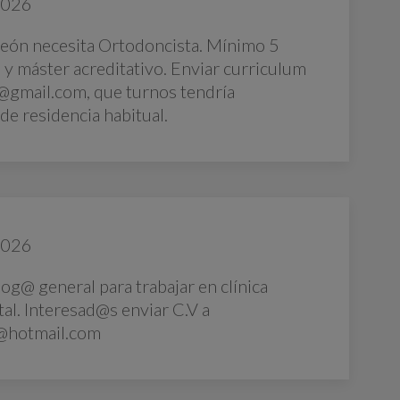
2026
 León necesita Ortodoncista. Mínimo 5
 y máster acreditativo. Enviar curriculum
o@gmail.com, que turnos tendría
de residencia habitual.
2026
og@ general para trabajar en clínica
tal. Interesad@s enviar C.V a
@hotmail.com