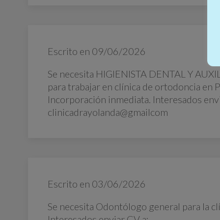
Escrito en
09/06/2026
Se necesita HIGIENISTA DENTAL Y AUXI
para trabajar en clínica de ortodoncia en 
Incorporación inmediata. Interesados envia
clinicadrayolanda@gmailcom
Escrito en
03/06/2026
Se necesita Odontólogo general para la clí
Interesados enviar CV a: