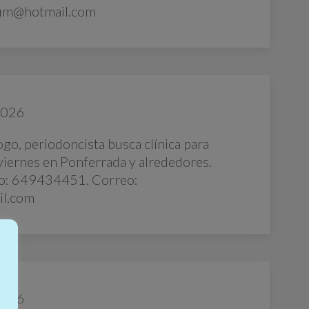
lum@hotmail.com
2026
go, periodoncista busca clínica para
viernes en Ponferrada y alrededores.
o: 649434451. Correo:
l.com
2026