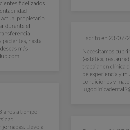
cientes fidelizados.
entabilidad
actual propietario
r durante el
transferencia
Escrito en
23/07/
s pacientes, hasta
i deseas más
Necesitamos cubrir
alud.com
(estética, restaurad
trabajar en clínica 
de experiencia y m
condiciones y mater
lugoclinicadental9
3 años a tiempo
rsidad
jornadas. Llevo a