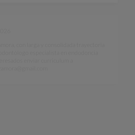
2026
amora, con larga y consolidada trayectoria
a odontólogo especialista en endodoncia
teresados enviar curriculum a
tazamora@gmail.com
2026
 ofrece sus servicios para colaborar en
torga. Contacto: