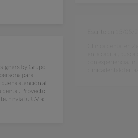
Escrito en
15/05/
Clínica dental en Z
en la capital, busc
con experiencia. In
signers by Grupo
clinicadentalofer
persona para
n buena atención al
ca dental. Proyecto
te. Envía tu CV a:
Escrito en
13/05/
Odontólogo general
clínicas de León/As