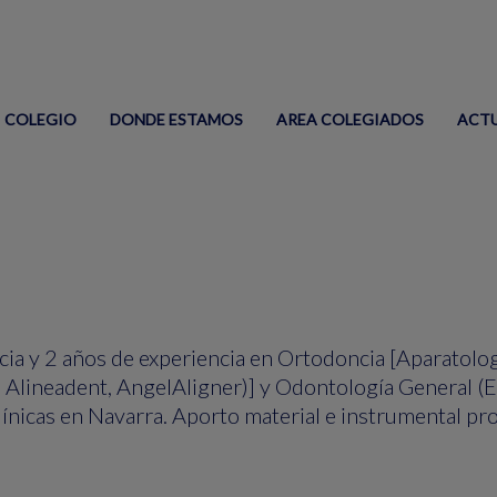
COLEGIO
DONDE ESTAMOS
AREA COLEGIADOS
ACT
a y 2 años de experiencia en Ortodoncia [Aparatologí
, Alineadent, AngelAligner)] y Odontología General (
clínicas en Navarra. Aporto material e instrumental 