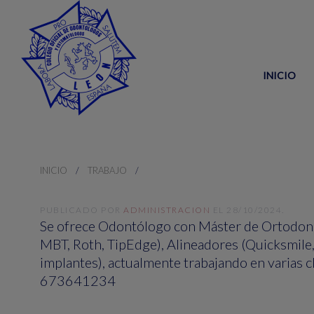
INICIO
INICIO
TRABAJO
PUBLICADO POR
ADMINISTRACION
EL
28/10/2024
.
Se ofrece Odontólogo con Máster de Ortodonci
MBT, Roth, TipEdge), Alineadores (Quicksmile
implantes), actualmente trabajando en varias 
673641234