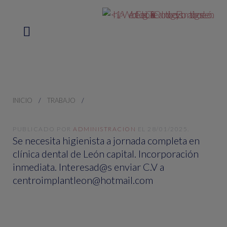
INICIO
TRABAJO
PUBLICADO POR
ADMINISTRACION
EL
28/01/2025
.
Se necesita higienista a jornada completa en
clínica dental de León capital. Incorporación
inmediata. Interesad@s enviar C.V a
centroimplantleon@hotmail.com