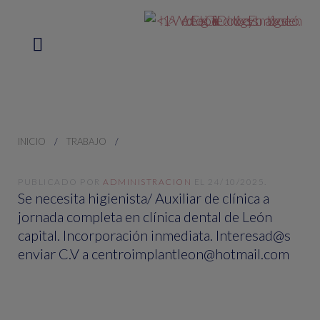
INICIO
TRABAJO
PUBLICADO POR
ADMINISTRACION
EL
24/10/2025
.
Se necesita higienista/ Auxiliar de clínica a
jornada completa en clínica dental de León
capital. Incorporación inmediata. Interesad@s
enviar C.V a centroimplantleon@hotmail.com