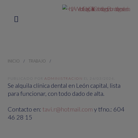
INICIO
TRABAJO
PUBLICADO POR
ADMINISTRACION
EL
26/03/2024
.
Se alquila clínica dental en León capital, lista
para funcionar, con todo dado de alta.
Contacto en:
tavi.r@hotmail.com
y tfno.: 604
46 28 15