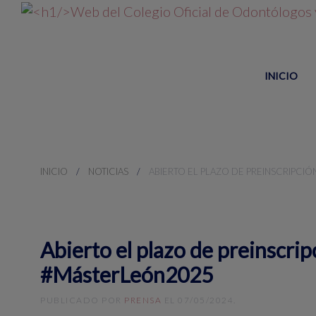
INICIO
INICIO
NOTICIAS
ABIERTO EL PLAZO DE PREINSCRIPCI
Abierto el plazo de preinscrip
#MásterLeón2025
PUBLICADO POR
PRENSA
EL
07/05/2024
.