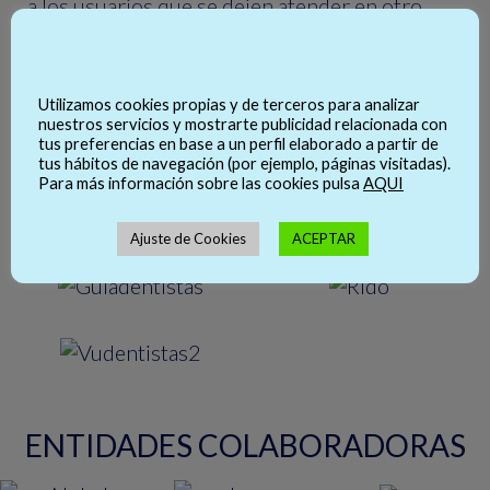
a los usuarios que se dejen atender en otro
tipo de instalaciones.
Utilizamos cookies propias y de terceros para analizar
nuestros servicios y mostrarte publicidad relacionada con
tus preferencias en base a un perfil elaborado a partir de
PAGINAS DE INTERES
tus hábitos de navegación (por ejemplo, páginas visitadas).
Para más información sobre las cookies pulsa
AQUI
Ajuste de Cookies
ACEPTAR
ENTIDADES COLABORADORAS