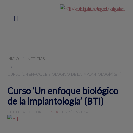
INICIO
NOTICIAS
CURSO ‘UN ENFOQUE BIOLÓGICO DE LA IMPLANTOLOGÍA’ (BTI)
Curso ‘Un enfoque biológico
de la implantología’ (BTI)
PUBLICADO POR
PRENSA
EL
22/09/2014
.