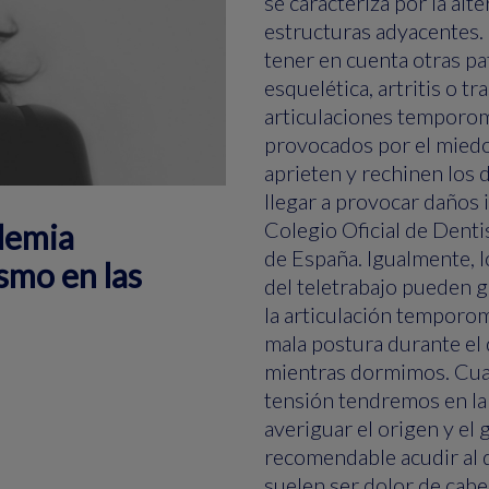
se caracteriza por la al
estructuras adyacentes. 
tener en cuenta otras pa
esquelética, artritis o t
articulaciones temporoma
provocados por el mied
aprieten y rechinen los 
llegar a provocar daños 
Colegio Oficial de Denti
ndemia
de España. Igualmente, l
smo en las
del teletrabajo pueden 
la articulación temporo
mala postura durante el
mientras dormimos. Cua
tensión tendremos en la 
averiguar el origen y el
recomendable acudir al d
suelen ser dolor de cabe