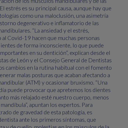
teración de los músculos mandibulares y de las
El estrés es su principal causa, aunque hay que
tologías como una maloclusión, una asimetría
rastorno degenerativo e inflamatorio de las
ndibulares. “La ansiedad y el estrés,
o al Covid-19 hacen que muchas personas
dientes de forma inconsciente, lo que puede
importantes en su dentición”, explican desde el
stas de León y el Consejo General de Dentistas
os cambios en la rutina habitual con el fomento
generar malas posturas que acaban afectando a
mandibular (ATM) y ocasionar bruxismo. “Una
 día puede provocar que apretemos los dientes
nto más relajado esté nuestro cuerpo, menos
mandíbula”, apuntan los expertos. Para
 grado de gravedad de esta patología, es
entista ante los primeros síntomas, que
za y de cuello, molestias en los músculos de la