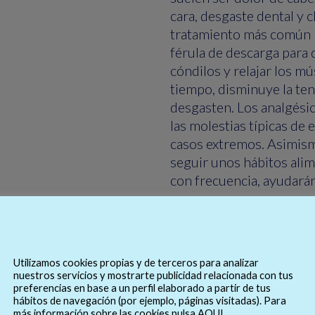
cara, desgaste dental y c
tratamiento más común p
férula de descarga para 
cóndilos y relajar los m
tiempo, disminuye la ten
desgasten. Los analgési
las molestias típicas de 
casos extremos. Asimismo
seguir unos hábitos alime
con frecuencia, ayudarán 
PAGINAS DE INTERES
Utilizamos cookies propias y de terceros para analizar
nuestros servicios y mostrarte publicidad relacionada con tus
preferencias en base a un perfil elaborado a partir de tus
hábitos de navegación (por ejemplo, páginas visitadas). Para
más información sobre las cookies pulsa
AQUI