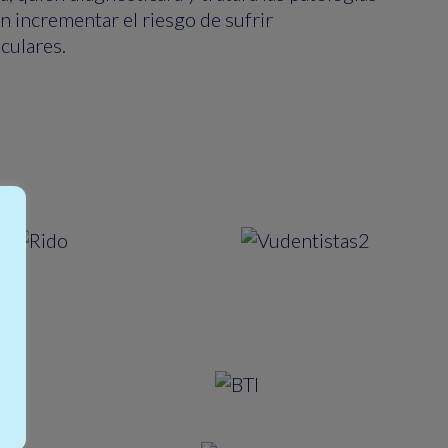
 incrementar el riesgo de sufrir
culares.