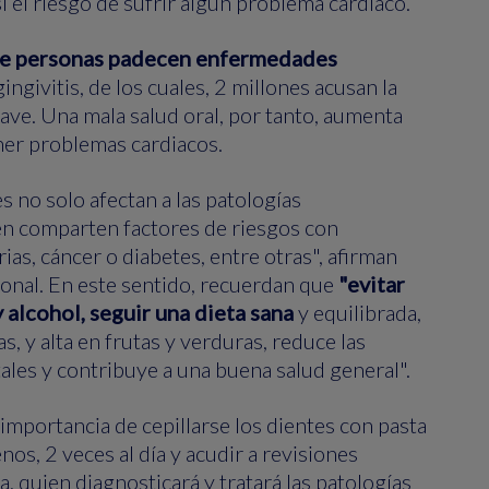
 el riesgo de sufrir algún problema cardiaco.
de personas padecen enfermedades
ingivitis, de los cuales, 2 millones acusan la
ve. Una mala salud oral, por tanto, aumenta
ner problemas cardiacos.
 no solo afectan a las patologías
én comparten factores de riesgos con
as, cáncer o diabetes, entre otras", afirman
onal. En este sentido, recuerdan que
"evitar
alcohol, seguir una dieta sana
y equilibrada,
as, y alta en frutas y verduras, reduce las
es y contribuye a una buena salud general".
 importancia de cepillarse los dientes con pasta
enos, 2 veces al día y acudir a revisiones
a, quien diagnosticará y tratará las patologías