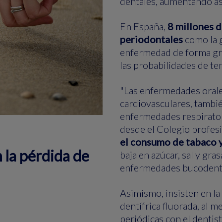
dentales, aumentando así
En España,
8 millones 
periodontales
como la g
enfermedad de forma gra
las probabilidades de te
"Las enfermedades orales
cardiovasculares, tambi
enfermedades respiratori
desde el Colegio profesi
el consumo de tabaco y 
 la pérdida de
baja en azúcar, sal y gras
enfermedades bucodental
Asimismo, insisten en la
dentífrica fluorada, al m
periódicas con el dentist