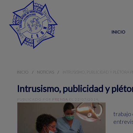
INICIO
INICIO
NOTICIAS
INTRUSISMO, PUBLICIDAD Y PLÉTORA 
Intrusismo, publicidad y pléto
PUBLICADO POR
PRENSA
EL
22/07/2014
.
trabajo
entrevi