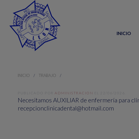
INICIO
INICIO
TRABAJO
PUBLICADO POR
ADMINISTRACION
EL
22/06/2026
.
Necesitamos AUXILIAR de enfermería para clíni
recepcionclinicadental@hotmail.com