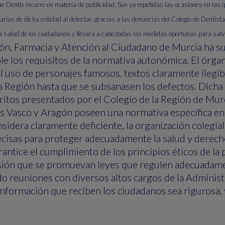
ue Dentix incurre en materia de publicidad. Son ya repetidas las ocasiones en las 
ias de dicha entidad al detectar, gracias a las denuncias del Colegio de Dentistas 
a salud de los ciudadanos y llevará a cabo todas las medidas oportunas para salv
ción, Farmacia y Atención al Ciudadano de Murcia ha 
le los requisitos de la normativa autonómica. El órg
el uso de personajes famosos, textos claramente ilegib
 la Región hasta que se subsanasen los defectos. Dicha 
ritos presentados por el Colegio de la Región de Murc
s Vasco y Aragón poseen una normativa específica en 
sidera claramente deficiente, la organización colegial
cisas para proteger adecuadamente la salud y derech
rantice el cumplimiento de los principios éticos de la
sión que se promuevan leyes que regulen adecuadament
o reuniones con diversos altos cargos de la Administr
información que reciben los ciudadanos sea rigurosa, 