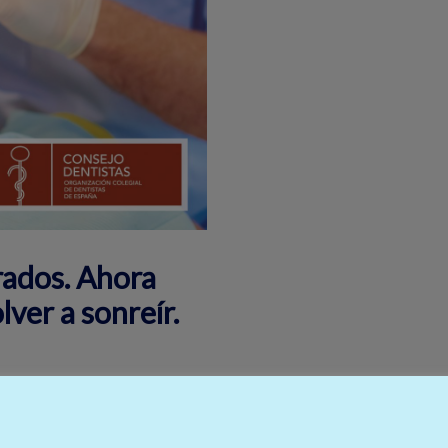
ados. Ahora
ver a sonreír.