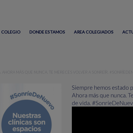
COLEGIO
DONDE ESTAMOS
AREA COLEGIADOS
ACT
. AHORA MÁS QUE NUNCA. TE MERECES VOLVER A SONREÍR. #SONRÍED
Siempre hemos estado pr
Ahora más que nunca. Te
de vida. #SonríeDeNue