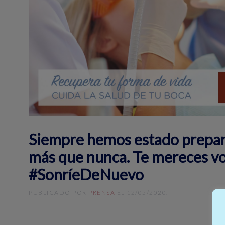
Siempre hemos estado prepar
más que nunca. Te mereces vol
#SonríeDeNuevo
PUBLICADO POR
PRENSA
EL
12/05/2020
.